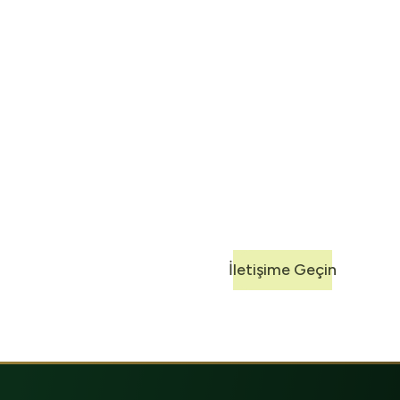
Harmas ile
Yapın
100 yılı aşan deneyimimi
özel çözümler sunuyoruz
İletişime Geçin