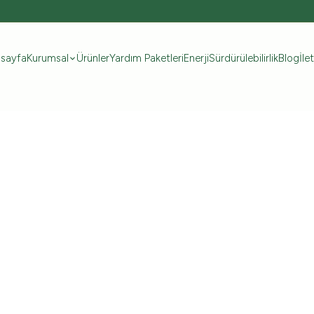
sayfa
Kurumsal
Ürünler
Yardım Paketleri
Enerji
Sürdürülebilirlik
Blog
İle