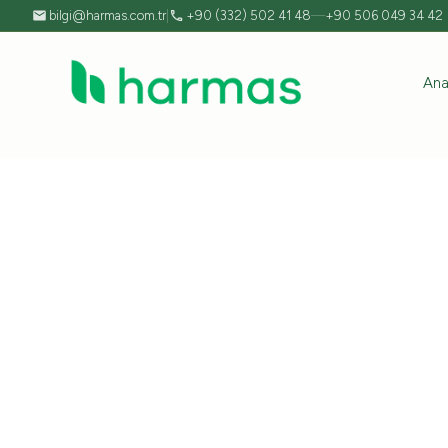
bilgi@harmas.com.tr
|
+90 (332) 502 41 48
—
+90 506 049 34 42
Ana