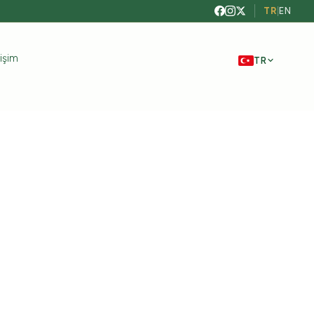
TR
|
EN
tişim
TR