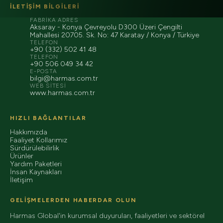
İLETIŞIM BILGILERI
FABRIKA ADRES
Aksaray - Konya Çevreyolu D300 Üzeri Çengilti
Mahallesi 20705. Sk. No: 47 Karatay / Konya / Türkiye
TELEFON
+90 (332) 502 41 48
TELEFON
+90 506 049 34 42
E-POSTA
bilgi@harmas.com.tr
WEB SITESI
www.harmas.com.tr
HIZLI BAĞLANTILAR
Hakkımızda
Faaliyet Kollarımız
Sürdürülebilirlik
Ürünler
Yardım Paketleri
İnsan Kaynakları
İletişim
GELIŞMELERDEN HABERDAR OLUN
Harmas Global'in kurumsal duyuruları, faaliyetleri ve sektörel