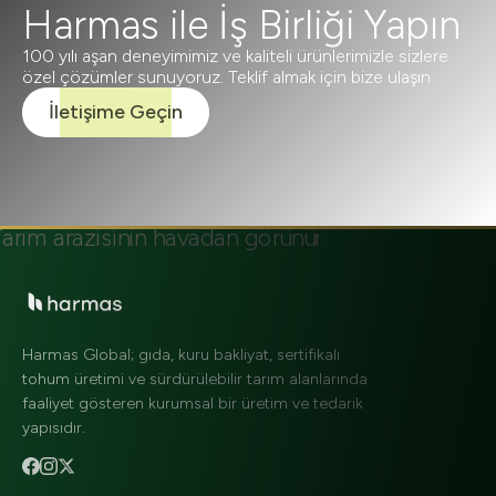
Harmas ile İş Birliği Yapın
100 yılı aşan deneyimimiz ve kaliteli ürünlerimizle sizlere
özel çözümler sunuyoruz. Teklif almak için bize ulaşın.
İletişime Geçin
Harmas Global; gıda, kuru bakliyat, sertifikalı
tohum üretimi ve sürdürülebilir tarım alanlarında
faaliyet gösteren kurumsal bir üretim ve tedarik
yapısıdır.