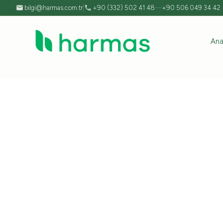
bilgi@harmas.com.tr
|
+90 (332) 502 41 48
—
+90 506 049 34 42
Ana