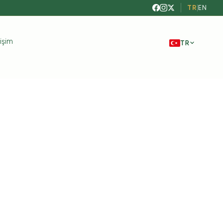
TR
|
EN
tişim
TR