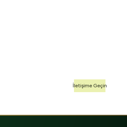
Harmas ile
Yapın
100 yılı aşan deneyimimi
özel çözümler sunuyoruz
İletişime Geçin