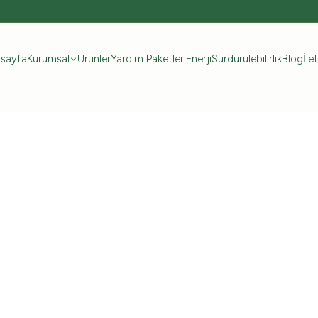
sayfa
Kurumsal
Ürünler
Yardım Paketleri
Enerji
Sürdürülebilirlik
Blog
İle